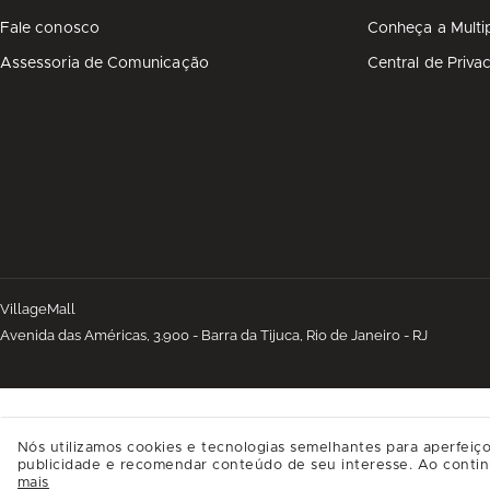
Fale conosco
Conheça a Multi
Assessoria de Comunicação
Central de Priva
VillageMall
Avenida das Américas, 3.900 - Barra da Tijuca, Rio de Janeiro - RJ
Nós utilizamos cookies e tecnologias semelhantes para aperfeiço
publicidade e recomendar conteúdo de seu interesse. Ao contin
mais