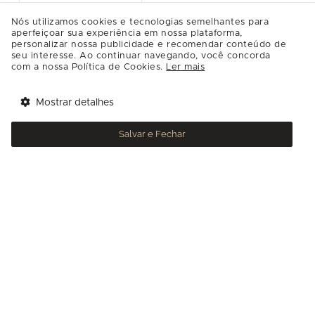
13:00
[Sala Prime 4]
Nós utilizamos cookies e tecnologias semelhantes para
Infos
aperfeiçoar sua experiência em nossa plataforma,
personalizar nossa publicidade e recomendar conteúdo de
seu interesse. Ao continuar navegando, você concorda
com a nossa Política de Cookies.
Ler mais
Os Minions embarcam em uma jornada para
encontrar criaturas assustadoras para
Mostrar detalhes
Tem benefícios 
aparecerem em seu filme de monstros.
Abrir
esperando por você!
Salvar e Fechar
Baixe agora o app Multi
Gênero
Aventura
,
Animação
,
Comédia
Classificação
Verifique a Classificação
Duração
87min
Dirigido por
Pierre Coffin