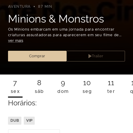
AVENTURA
87 MIN
Minions & Monstros
Os Minions embarcam em uma jornada para encontrar
criaturas assustadoras para aparecerem em seu filme de
monstros.
ver mais
Comprar
Trailer
7
8
9
10
11
sex
sáb
dom
seg
ter
Horários:
DUB
VIP