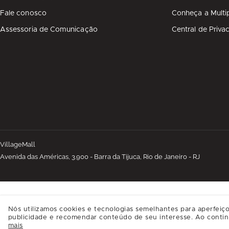
Fale conosco
Conheça a Multi
Assessoria de Comunicação
Central de Priva
VillageMall
Avenida das Américas, 3.900 - Barra da Tijuca, Rio de Janeiro - RJ
Nós utilizamos cookies e tecnologias semelhantes para aperfeiço
publicidade e recomendar conteúdo de seu interesse. Ao contin
mais