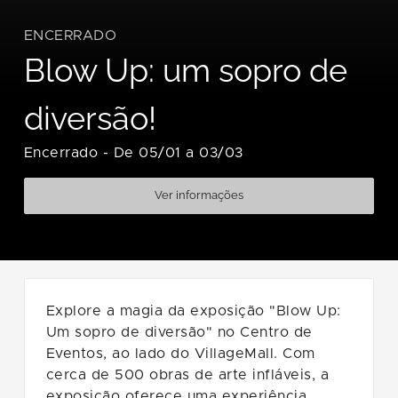
ENCERRADO
Blow Up: um sopro de
diversão!
Encerrado
-
De 05/01 a 03/03
Ver informações
Explore a magia da exposição "Blow Up:
Um sopro de diversão" no Centro de
Eventos, ao lado do VillageMall. Com
cerca de 500 obras de arte infláveis, a
exposição oferece uma experiência