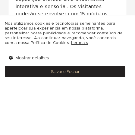
interativa e sensorial. Os visitantes
poderão se envolver com 15 módulos
temáticos, como a Jornada das Cores,
Nós utilizamos cookies e tecnologias semelhantes para
Jardim Encantado e Passeio Cósmico,
aperfeiçoar sua experiência em nossa plataforma,
personalizar nossa publicidade e recomendar conteúdo de
mergulhando em um universo de
seu interesse. Ao continuar navegando, você concorda
criatividade. A mostra proporciona um
com a nossa Política de Cookies.
Ler mais
ambiente de fantasia, permitindo que
adultos e crianças se misturem às obras e
Mostrar detalhes
Tem benefícios 
Abrir
se tornem parte da expressão artística.
esperando por você!
Salvar e Fechar
Com duração de uma hora, "Blow Up"
Baixe agora o app Multi
busca criar um diálogo emotivo com os
visitantes, oferecendo momentos de
descontração e relaxamento. A
exposição estará em cartaz até 3 de
março de 2024, e os ingressos já estão
disponíveis para compra. Não perca a
oportunidade de viver essa experiência
única!