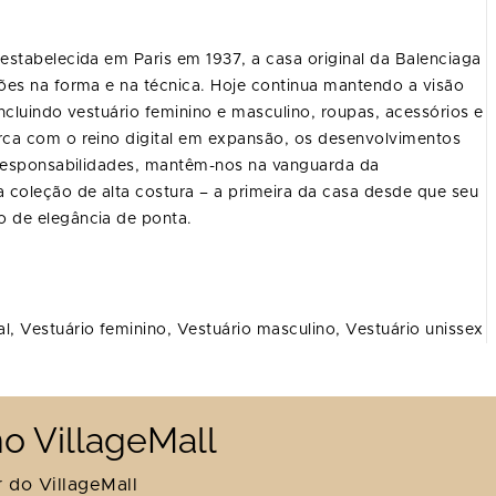
estabelecida em Paris em 1937, a casa original da Balenciaga
ões na forma e na técnica. Hoje continua mantendo a visão
ncluindo vestuário feminino e masculino, roupas, acessórios e
rca com o reino digital em expansão, os desenvolvimentos
o responsabilidades, mantêm-nos na vanguarda da
 coleção de alta costura – a primeira da casa desde que seu
 de elegância de ponta.
al,
Vestuário feminino,
Vestuário masculino,
Vestuário unissex
o VillageMall
 do VillageMall